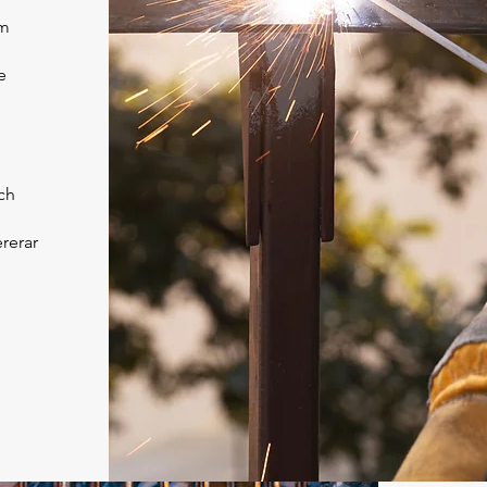
om
e
och
rerar