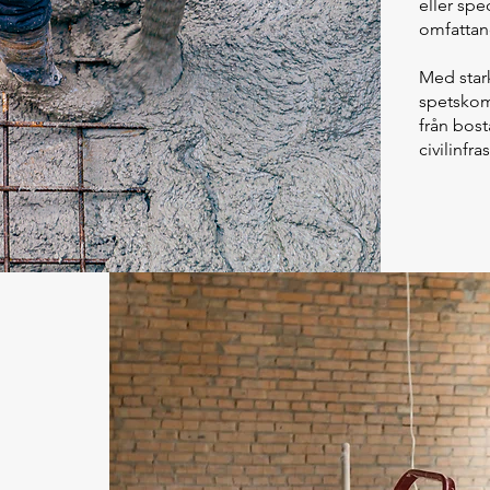
eller spe
omfattan
Med stark
spetskomp
från bost
civilinfra