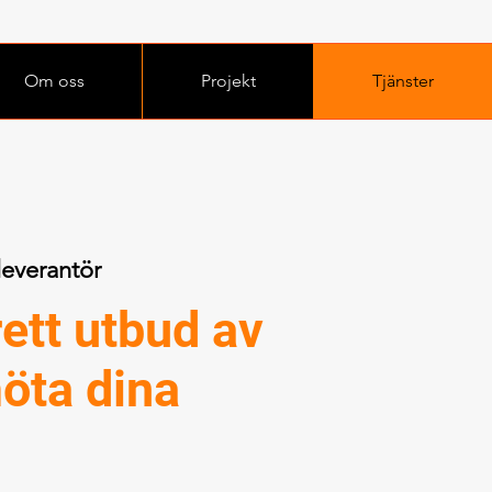
Om oss
Projekt
Tjänster
everantör
rett utbud av
möta dina