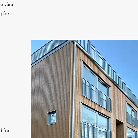
e våra
g för
d för