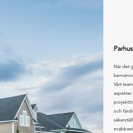
Parhu
När det 
bemannin
Vårt team
aspekter
projektlö
och färdi
säkerstäl
snabbaste