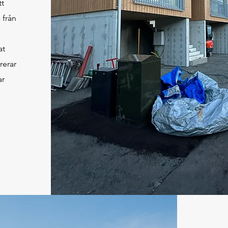
tt
 från
at
rerar
ar