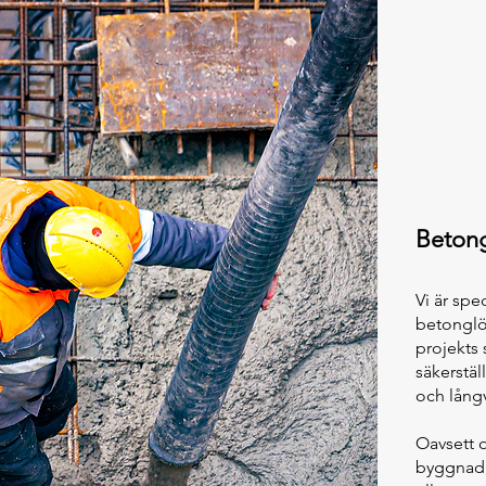
Beton
Vi är spe
betonglö
projekts 
säkerstäl
och långv
Oavsett o
byggnad,